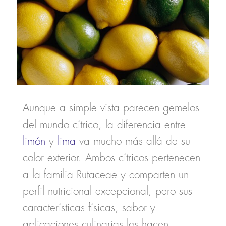
Aunque a simple vista parecen gemelos
del mundo cítrico, la
diferencia entre
limón
y
lima
va mucho más allá de su
color exterior. Ambos cítricos pertenecen
a la familia Rutaceae y comparten un
perfil nutricional excepcional, pero sus
características físicas, sabor y
aplicaciones culinarias los hacen