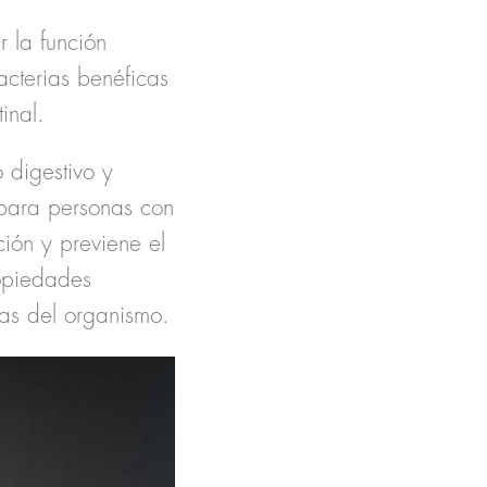
 la función
acterias benéficas
inal.
 digestivo y
 para personas con
ación y previene el
ropiedades
sas del organismo.