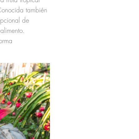
 fruta tropical
 Conocida también
epcional de
ralimento.
forma