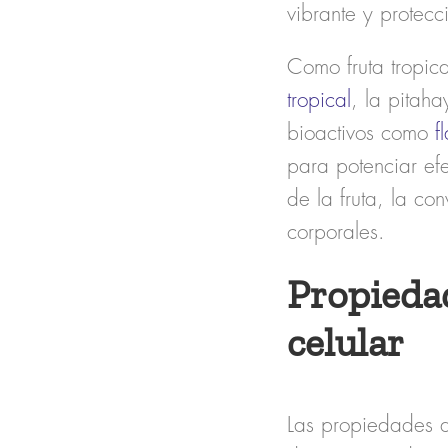
vibrante y protecci
Como fruta tropica
tropical
, la pitaha
bioactivos como
f
para potenciar ef
de la fruta, la co
corporales.
Propiedad
celular
Las propiedades d