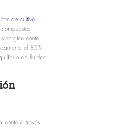
icas de cultivo
ne compuestos
n sinérgicamente
madamente el 85%
uilibrio de fluidos
ión
almente a través