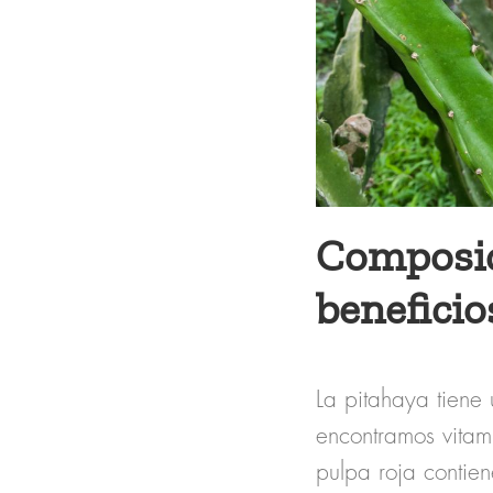
Composici
beneficio
La pitahaya tiene
encontramos vitami
pulpa roja contie