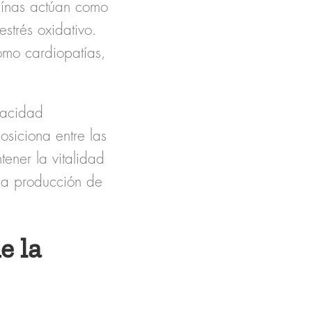
laínas actúan como
strés oxidativo.
omo cardiopatías,
pacidad
osiciona entre las
ener la vitalidad
 la producción de
e la