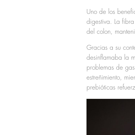
Uno de los benefi
digestiva. La fibr
del colon, manteni
Gracias a su cont
desinflamaba la m
problemas de gastri
estreñimiento, mien
prebióticas refue