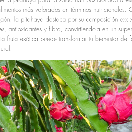
e la pitahaya para la salud
han posicionado a esta
limentos más valorados en términos nutricionales.
agón, la pitahaya destaca por su composición exc
es, antioxidantes y fibra, convirtiéndola en un supe
a fruta exótica puede transformar tu bienestar de 
ural.