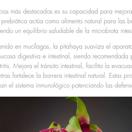
cios más destacados es su capacidad para mejorar
a prebiótica actúa como alimento natural para las b
endo un equilibrio saludable de la microbiota intest
enido en mucílagos, la pitahaya suaviza el aparato
ucosa digestiva e intestinal, siendo recomendada
tis. Mejora el tránsito intestinal, facilita la evacu
tras fortalece la barrera intestinal natural. Estas p
rzan el sistema inmunológico potenciando las defen