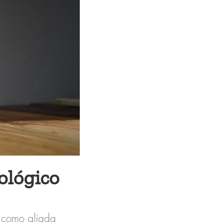
ológico
a como aliada