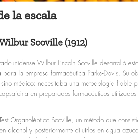
de la escala
Wilbur Scoville (1912)
stadounidense
Wilbur Lincoln Scoville
desarrolló es
 para la empresa farmacéutica Parke-Davis. Su obje
 sino
médico
: necesitaba una metodología fiable p
capsaicina en preparados farmacéuticos utilizado
Test Organoléptico Scoville
, un método que consistí
 en alcohol y posteriormente diluirlos en agua azu