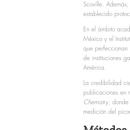
Scoville. Además,
establecido proto
En el ámbito acad
México
y el
Insti
que perfeccionan 
de
instituciones g
América.
La
credibilidad cie
publicaciones en 
Chemistry
, donde 
medición del picor
Métodos 