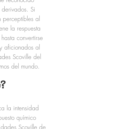
te reconocido
 derivados. Si
 perceptibles al
ene la respuesta
hasta convertirse
y aficionados al
des Scoville del
remos del mundo.
e?
ca la
intensidad
puesto químico
idades Scoville de