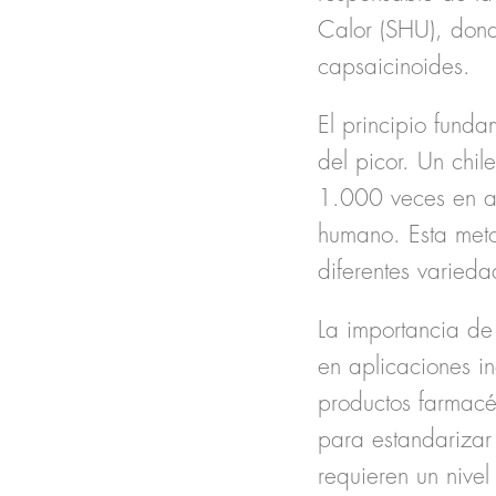
Calor (SHU)
, don
capsaicinoides.
El principio fund
del picor. Un chil
1.000 veces en ag
humano. Esta
meto
diferentes varieda
La importancia de 
en
aplicaciones in
productos farmacéu
para
estandarizar
requieren un nivel