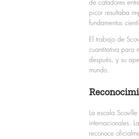
de
catadores ent
picor resultaba im
fundamentos cientí
El trabajo de Scov
cuantitativa
para m
después, y su ape
mundo.
Reconocimie
La
escala Scoville
internacionales. L
reconoce oficialm