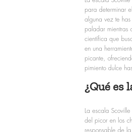
La
escala Scoville
para determinar e
alguna vez te has
paladar mientras q
científica que bu
en una herramient
picante, ofrecien
pimiento dulce ha
¿Qué es l
La
escala Scoville
del picor
en los ch
responsable de la