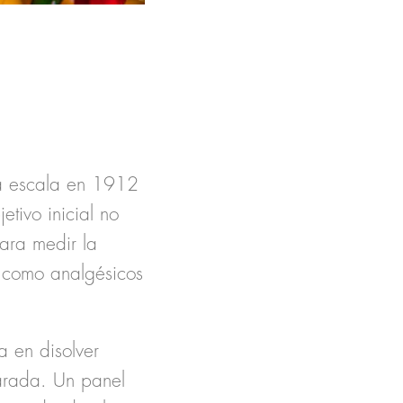
ta escala en 1912
tivo inicial no
ara medir la
s como analgésicos
a en disolver
carada. Un panel