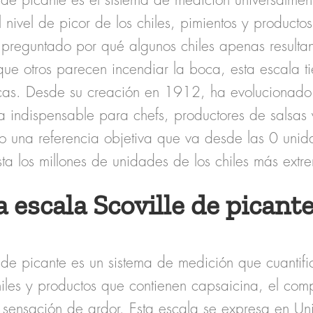
 de picante
es el sistema de medición universalmen
l
nivel de picor
de los chiles, pimientos y productos
 preguntado por qué algunos chiles apenas resultan
ue otros parecen incendiar la boca, esta escala ti
scas. Desde su creación en 1912, ha evolucionado 
a indispensable para chefs, productores de salsas 
do una
referencia objetiva
que va desde las 0 unida
sta los millones de unidades de los chiles más ext
a escala Scoville de picant
 de picante
es un sistema de medición que cuantifi
iles y productos que contienen capsaicina, el com
 sensación de ardor. Esta escala se expresa en
Un