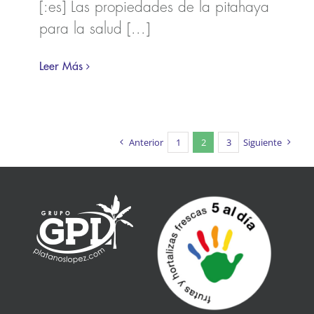
[:es] Las propiedades de la pitahaya
para la salud [...]
Leer Más
Anterior
1
2
3
Siguiente